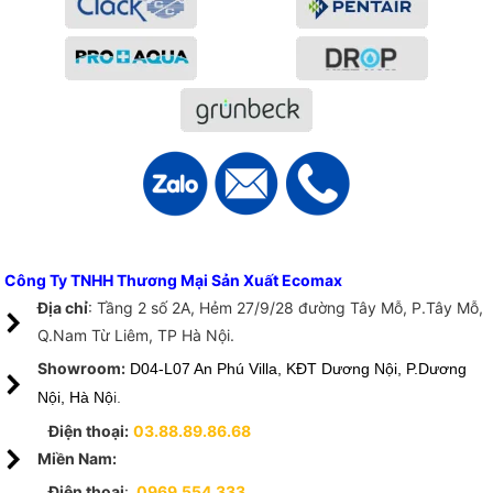
Công Ty TNHH Thương Mại Sản Xuất Ecomax
Địa chỉ
: Tầng 2 số 2A, Hẻm 27/9/28 đường Tây Mỗ, P.Tây Mỗ,
Q.Nam Từ Liêm, TP Hà Nội.
Showroom:
D04-L07 An Phú Villa, KĐT Dương Nội, P.Dương
Nội, Hà Nộ
i.
Điện thoại:
03.88.89.86.68
Miền Nam:
Điện thoại
:
0969.554.333