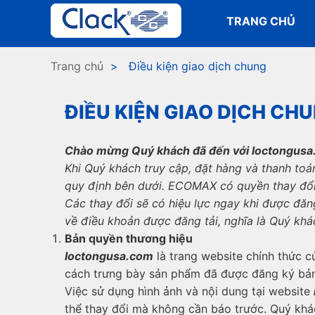
TRANG CHỦ
Trang chủ
> Điều kiện giao dịch chung
ĐIỀU KIỆN GIAO DỊCH CH
Chào mừng Quý khách đã đến với l
o
ctongus
a
Khi Quý khách truy cập, đặt hàng và thanh toá
quy định bên dưới. ECOMAX có quyền thay đổi,
Các thay đổi sẽ có hiệu lực ngay khi được đăn
về điều khoản được đăng tải, nghĩa là Quý kh
Bản quyền thương hiệu
l
o
ctongus
a.com
là trang website chính thức 
cách trưng bày sản phẩm đã được đăng ký bả
Việc sử dụng hình ảnh và nội dung tại website
thể thay đổi mà không cần báo trước. Quý khá