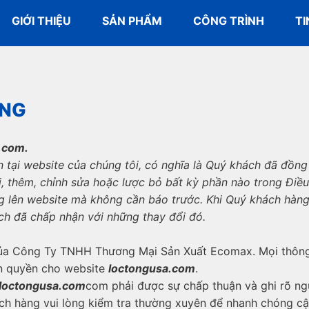
GIỚI THIỆU
SẢN PHẨM
CÔNG TRÌNH
TI
UNG
.com.
n tại website của chúng tôi, có nghĩa là Quý khách đã đồn
 thêm, chỉnh sửa hoặc lược bỏ bất kỳ phần nào trong Điều
g lên website mà không cần báo trước. Khi Quý khách hàng 
ách đã chấp nhận với những thay đổi đó.
của Công Ty TNHH Thương Mại Sản Xuất Ecomax. Mọi thông t
n quyền cho website
l
o
ctongus
a.com
.
l
o
ctongus
a.com
com phải được sự chấp thuận và ghi rõ ng
ch hàng vui lòng kiểm tra thường xuyên để nhanh chóng cập