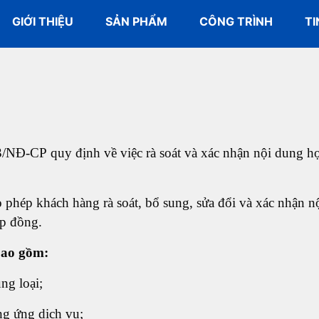
GIỚI THIỆU
SẢN PHẨM
CÔNG TRÌNH
TI
/NĐ-CP quy định về việc rà soát và xác nhận nội dung h
o phép khách hàng rà soát, bổ sung, sửa đổi và xác nhận n
ợp đồng.
bao gồm:
ng loại;
ng ứng dịch vụ;