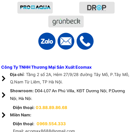
Công Ty TNHH Thương Mại Sản Xuất Ecomax
Địa chỉ
: Tầng 2 số 2A, Hẻm 27/9/28 đường Tây Mỗ, P.Tây Mỗ,
Q.Nam Từ Liêm, TP Hà Nội.
Showroom:
D04-L07 An Phú Villa, KĐT Dương Nội, P.Dương
Nội, Hà Nộ
i.
Điện thoại:
03.88.89.86.68
Miền Nam:
Điện thoại
:
0969.554.333
Email: ecomax8688@gmail.com