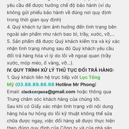
yêu cầu để được hưởng chế độ bảo hành (ví dụ
không gửi phiếu bảo hành về đúng nơi quy định
trong thời gian quy định)
4. Quý khách tự làm ảnh hưởng đến tình trạng bên
ngoài sản phẩm như rách bao bì, trầy, xước, vỡ,…
5. Sản phẩm đã được Quý khách kiểm tra và ký xác
nhận tình trạng nhưng sau đó Quý khách yêu cầu
đổi trả hàng hóa vì lý do lỗi về ngoại quan (trầy
xước, móp méo, ố vàng, vỡ…).
IV. QUY TRÌNH XỬ LÝ THỦ TỤC ĐỔI TRẢ HÀNG:
1. Quý khách liên hệ trực tiếp với
Lọc Tổng
Mỹ
(
03.88.89.86.68
Hotline Mr Phong
)
Email:
@gmail.com
hoặc thông qua
clackcorpusa
Trung chăm sóc khách hàng của chúng tôi.
Sau khi có Giấy xác nhận tình trạng với nội dung
hàng hóa hư hỏng do lỗi kỹ thuật không thể sửa
chữa được ngay, việc đổi hàng sẽ được thực hiện
theo đúng quy định của Công ty và của nhà sản