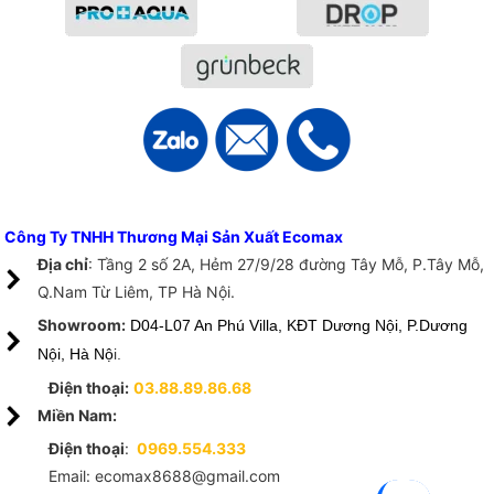
Công Ty TNHH Thương Mại Sản Xuất Ecomax
Địa chỉ
: Tầng 2 số 2A, Hẻm 27/9/28 đường Tây Mỗ, P.Tây Mỗ,
Q.Nam Từ Liêm, TP Hà Nội.
Showroom:
D04-L07 An Phú Villa, KĐT Dương Nội, P.Dương
Nội, Hà Nộ
i.
Điện thoại:
03.88.89.86.68
Miền Nam:
Điện thoại
:
0969.554.333
Email: ecomax8688@gmail.com