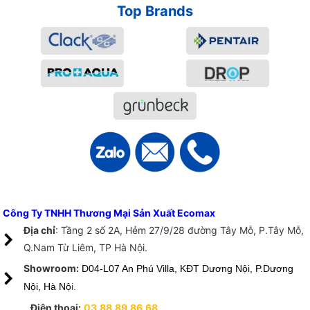
Top Brands
Công Ty TNHH Thương Mại Sản Xuất Ecomax
Địa chỉ
: Tầng 2 số 2A, Hẻm 27/9/28 đường Tây Mỗ, P.Tây Mỗ,
Q.Nam Từ Liêm, TP Hà Nội.
Showroom:
D04-L07 An Phú Villa, KĐT Dương Nội, P.Dương
Nội, Hà Nộ
i.
Điện thoại:
03.88.89.86.68