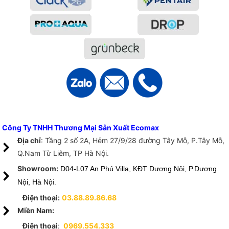
Công Ty TNHH Thương Mại Sản Xuất Ecomax
Địa chỉ
: Tầng 2 số 2A, Hẻm 27/9/28 đường Tây Mỗ, P.Tây Mỗ,
Q.Nam Từ Liêm, TP Hà Nội.
Showroom:
D04-L07 An Phú Villa, KĐT Dương Nội, P.Dương
Nội, Hà Nộ
i.
Điện thoại:
03.88.89.86.68
Miền Nam:
Điện thoại
:
0969.554.333