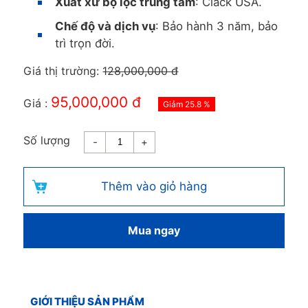
Xuất xứ bộ lọc trung tâm
: Clack USA.
Chế độ và dịch vụ
: Bảo hành 3 năm, bảo
trì trọn đời.
Giá thị trường
:
128,000,000 đ
95,000,000 đ
Giá
:
Giảm 25.8 %
Số lượng
-
+
Thêm vào giỏ hàng
Mua ngay
GIỚI THIỆU SẢN PHẨM