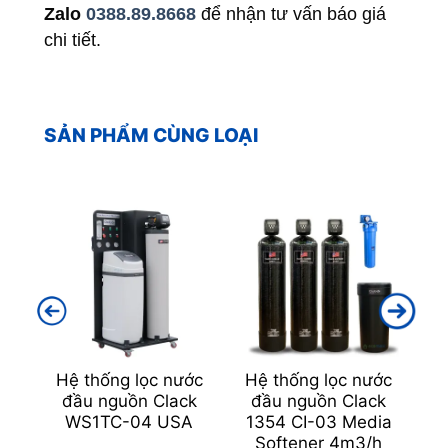
Zalo
0388.89.8668
để nhận tư vấn báo giá
chi tiết.
SẢN PHẨM CÙNG LOẠI
u
Hệ thống lọc nước
Hệ thống lọc nước
H
54
đầu nguồn Clack
đầu nguồn Clack
WS1TC-04 USA
1354 CI-03 Media
m
Softener 4m3/h