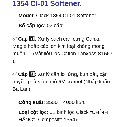
1354 CI-01 Softener.
Model
:
Clack 1354 CI-01 Softener
.
Số cấp lọc
: 02 cấp:
✅
Cấp 1️⃣
: Xử lý sạch cặn cứng Canxi,
Magie hoặc các ion kim loại không mong
muốn … (Vật liệu lọc Cation Lanxess S1567
).
✅
Cấp 2️⃣
: Xử lý cặn lơ lửng, bùn đất, cặn
huyền phù siêu nhỏ 5Micromet (Nhập khẩu
Ba Lan).
Công suất
: 3500 – 4000 lít/h.
Loại cột lọc
: 01 bình lọc Clack “CHÍNH
HÃNG” (Composite 1354).